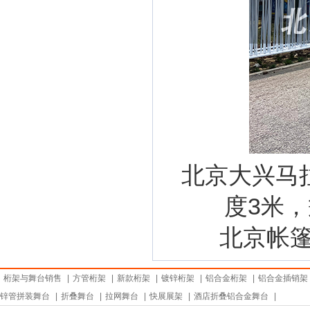
北京大兴马
度3米，
北京帐篷
桁架与舞台销售
|
方管桁架
|
新款桁架
|
镀锌桁架
|
铝合金桁架
|
铝合金插销架
锌管拼装舞台
|
折叠舞台
|
拉网舞台
|
快展展架
|
酒店折叠铝合金舞台
|