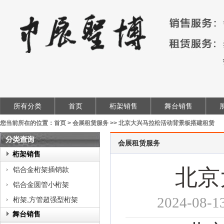
所有分类
首页
桁架销售
舞台销售
您当前所在的位置：
首页
>
会展租赁服务
>>
北京大兴马拉松活动背景板搭建租赁
会展租赁服务
类
桁架销售
查
北京
铝合金桁架插销款
询
铝合金圆管小桁架
2024-
桁架,方管超强型桁架
舞台销售