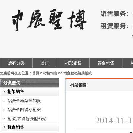
所有分类
首页
桁架销售
舞台销售
您当前所在的位置：
首页
>
桁架销售
>>
铝合金桁架插销款
桁架销售
类
桁架销售
查
铝合金桁架插销款
询
铝合金圆管小桁架
2014-
桁架,方管超强型桁架
舞台销售