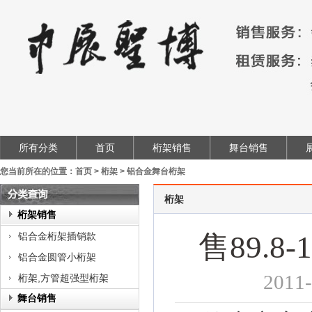
所有分类
首页
桁架销售
舞台销售
您当前所在的位置：
首页
>
桁架
>
铝合金舞台桁架
桁架
类
桁架销售
查
售89.
铝合金桁架插销款
询
铝合金圆管小桁架
201
桁架,方管超强型桁架
舞台销售