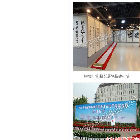
标摊租赁,摄影展览搭建租赁