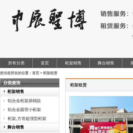
所有分类
首页
桁架销售
舞台销售
您当前所在的位置：
首页
>
桁架租赁
桁架租赁
类
桁架销售
查
铝合金桁架插销款
询
铝合金圆管小桁架
桁架,方管超强型桁架
舞台销售