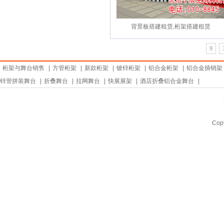
背景板搭建租赁,桁架搭建租赁
9
桁架与舞台销售
|
方管桁架
|
新款桁架
|
镀锌桁架
|
铝合金桁架
|
铝合金插销架
锌管拼装舞台
|
折叠舞台
|
拉网舞台
|
快展展架
|
酒店折叠铝合金舞台
|
Copy