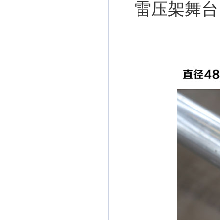
雷压架舞台