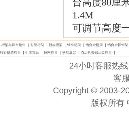
台高度80厘米
1.4M
可调节高度一
桁架与舞台销售
|
方管桁架
|
新款桁架
|
镀锌桁架
|
铝合金桁架
|
铝合金插销架
锌管拼装舞台
|
折叠舞台
|
拉网舞台
|
快展展架
|
酒店折叠铝合金舞台
|
24小时客服热线： 
客服
Copyright © 2003-20
版权所有 中