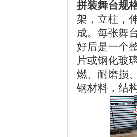
拼装舞台规
架，立柱，
成。每张舞
好后是一个
片或钢化玻
燃、耐磨损
钢材料，结