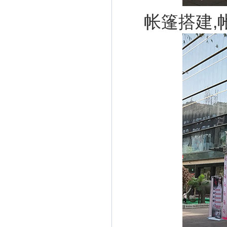
帐篷搭建,