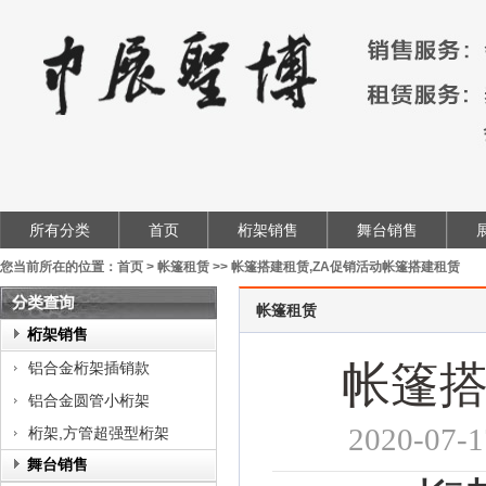
所有分类
首页
桁架销售
舞台销售
您当前所在的位置：
首页
>
帐篷租赁
>>
帐篷搭建租赁,ZA促销活动帐篷搭建租赁
帐篷租赁
类
桁架销售
查
帐篷搭
铝合金桁架插销款
询
铝合金圆管小桁架
2020-
桁架,方管超强型桁架
舞台销售