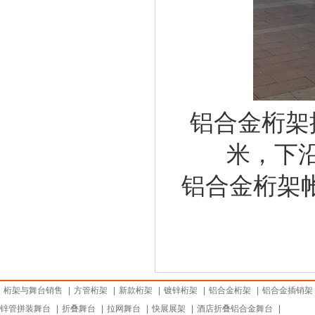
铝合金桁架
米，下
铝合金桁架帐篷
桁架与舞台销售
|
方管桁架
|
新款桁架
|
镀锌桁架
|
铝合金桁架
|
铝合金插销架
锌管拼装舞台
|
折叠舞台
|
拉网舞台
|
快展展架
|
酒店折叠铝合金舞台
|