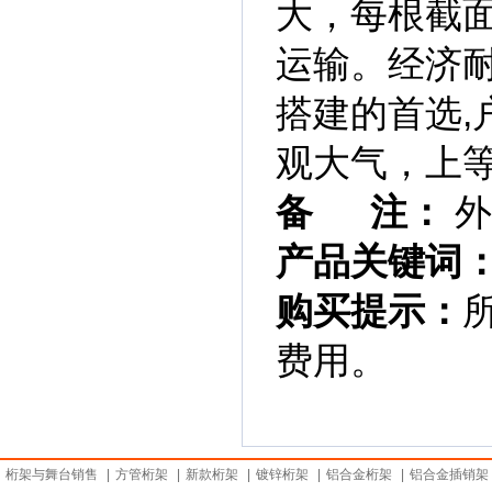
大，每根截面
运输。经济
搭建的首选,
观大气，上
备 注：
外
产品关键词
购买提示：
费用。
桁架与舞台销售
|
方管桁架
|
新款桁架
|
镀锌桁架
|
铝合金桁架
|
铝合金插销架