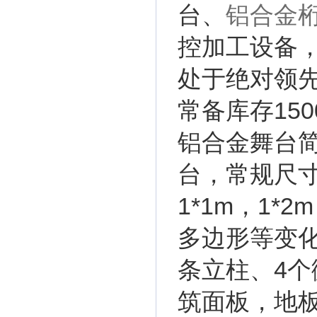
台、
铝合金
控加工设备
处于绝对领先
常备库存150
铝合金舞台
台，常规尺寸是1
1*1m，1
多边形等变化
条立柱、4
筑面板，地