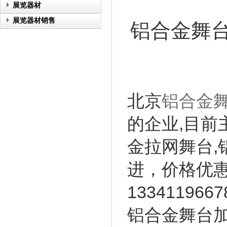
展览器材
展览器材销售
铝合金舞台
北京
铝合金
的企业,目前
金拉网舞台,
进，价格优惠
133411966
铝合金舞台