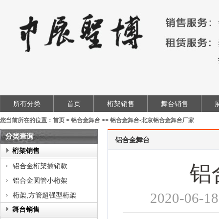
所有分类
首页
桁架销售
舞台销售
您当前所在的位置：
首页
>
铝合金舞台
>>
铝合金舞台-北京铝合金舞台厂家
铝合金舞台
类
桁架销售
查
铝
铝合金桁架插销款
询
铝合金圆管小桁架
2020-
桁架,方管超强型桁架
舞台销售