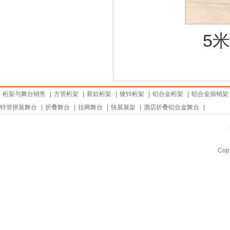
5
桁架与舞台销售
|
方管桁架
|
新款桁架
|
镀锌桁架
|
铝合金桁架
|
铝合金插销架
锌管拼装舞台
|
折叠舞台
|
拉网舞台
|
快展展架
|
酒店折叠铝合金舞台
|
Copy