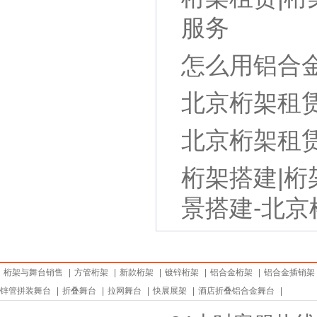
服务
怎么用铝合
北京桁架租赁
北京桁架租赁
桁架搭建|桁
景搭建-北
桁架与舞台销售
|
方管桁架
|
新款桁架
|
镀锌桁架
|
铝合金桁架
|
铝合金插销架
锌管拼装舞台
|
折叠舞台
|
拉网舞台
|
快展展架
|
酒店折叠铝合金舞台
|