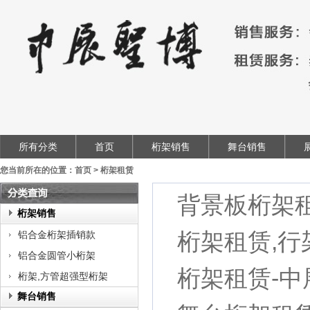
所有分类
首页
桁架销售
舞台销售
您当前所在的位置：
首页
>
桁架租赁
背景板桁架
类
桁架销售
查
桁架租赁,行
铝合金桁架插销款
询
铝合金圆管小桁架
桁架租赁-
桁架,方管超强型桁架
舞台销售